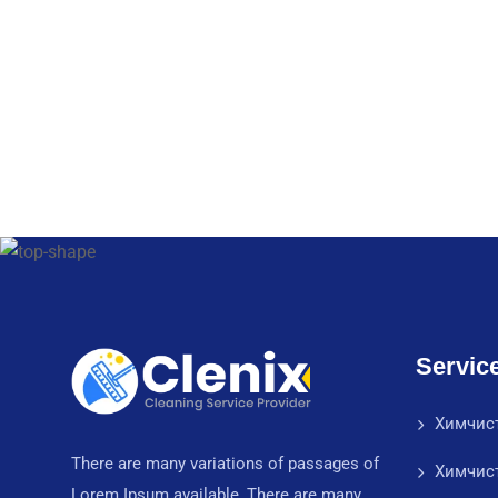
Servic
Химчис
There are many variations of passages of
Химчис
Lorem Ipsum available, There are many