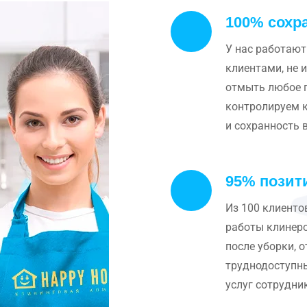
100% сохр
У нас работают
клиентами, не 
отмыть любое п
контролируем к
и сохранность 
95% позит
Из 100 клиенто
работы клинеро
после уборки, 
труднодоступны
услуг сотрудни