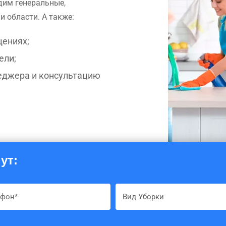
дим генеральные,
и области. А также:
ениях;
ели;
еджера и консультацию
ут: